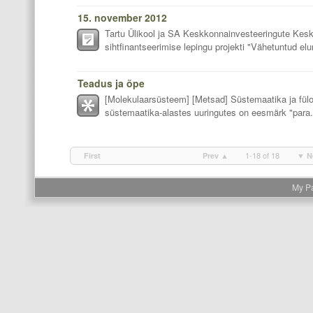
15. november 2012
Tartu Ülikool ja SA Keskkonnainvesteeringute Kesk
sihtfinantseerimise lepingu projekti "Vähetuntud el
Teadus ja õpe
[Molekulaarsüsteem] [Metsad] Süstemaatika ja fül
süstemaatika-alastes uuringutes on eesmärk "para.
1-18 of 18
First
Prev ▲
▼ N
My P