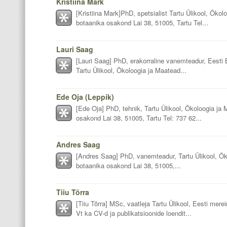
Kristiina Mark
[Kristiina Mark]PhD, spetsialist Tartu Ülikool, Ökol
botaanika osakond Lai 38, 51005, Tartu Tel...
Lauri Saag
[Lauri Saag] PhD, erakorraline vanemteadur, Eesti 
Tartu Ülikool, Ökoloogia ja Maatead...
Ede Oja (Leppik)
[Ede Oja] PhD, tehnik, Tartu Ülikool, Ökoloogia ja 
osakond Lai 38, 51005, Tartu Tel: 737 62...
Andres Saag
[Andres Saag] PhD, vanemteadur, Tartu Ülikool, Öko
botaanika osakond Lai 38, 51005,...
Tiiu Tõrra
[Tiiu Tõrra] MSc, vaatleja Tartu Ülikool, Eesti merei
Vt ka CV-d ja publikatsioonide loendit...