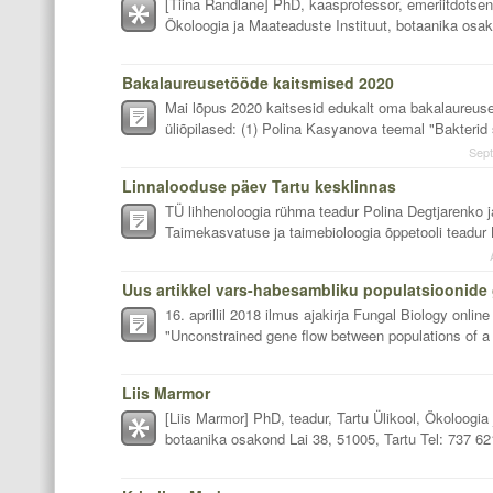
[Tiina Randlane] PhD, kaasprofessor, emeriitdotsent
Ökoloogia ja Maateaduste Instituut, botaanika osak
Bakalaureusetööde kaitsmised 2020
Mai lõpus 2020 kaitsesid edukalt oma bakalaureus
üliõpilased: (1) Polina Kasyanova teemal "Bakterid 
Sept
Linnalooduse päev Tartu kesklinnas
TÜ lihhenoloogia rühma teadur Polina Degtjarenko j
Taimekasvatuse ja taimebioloogia õppetooli teadur K
16. aprillil 2018 ilmus ajakirja Fungal Biology online
"Unconstrained gene flow between populations of a 
Liis Marmor
[Liis Marmor] PhD, teadur, Tartu Ülikool, Ökoloogia
botaanika osakond Lai 38, 51005, Tartu Tel: 737 62