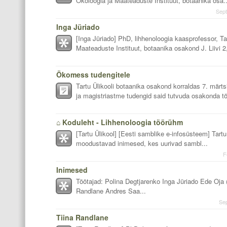
Ökoloogia ja Maateaduste Instituut, botaanika osa..
Sept
Inga Jüriado
[Inga Jüriado] PhD, lihhenoloogia kaasprofessor, Ta
Maateaduste Instituut, botaanika osakond J. Liivi 2,
Ökomess tudengitele
Tartu Ülikooli botaanika osakond korraldas 7. märt
ja magistriastme tudengid said tutvuda osakonda t
⌂ Koduleht - Lihhenoloogia töörühm
[Tartu Ülikool] [Eesti samblike e-infosüsteem] Tartu
moodustavad inimesed, kes uurivad sambl...
F
Inimesed
Töötajad: Polina Degtjarenko Inga Jüriado Ede Oja 
Randlane Andres Saa...
Se
Tiina Randlane