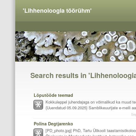
'Lihhenoloogia töörühm'
Search results in 'Lihhenoloogi
Lõputööde teemad
Kokkuleppel juhendajaga on võimalikud ka muud t
{Uuendatud 05.09.2025} Samblikeuurijate e-meili aa
Se
Polina Degtjarenko
[PD_photo.jpg] PhD, Tartu Ülikooli taastamisökoloog