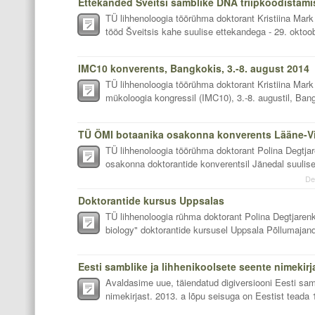
Ettekanded Šveitsi samblike DNA triipkoodistami
TÜ lihhenoloogia töörühma doktorant Kristiina Mark
tööd Šveitsis kahe suulise ettekandega - 29. oktoobri
IMC10 konverents, Bangkokis, 3.-8. august 2014
TÜ lihhenoloogia töörühma doktorant Kristiina Mar
mükoloogia kongressil (IMC10), 3.-8. augustil, Bangk
TÜ lihhenoloogia töörühma doktorant Polina Degtj
osakonna doktorantide konverentsil Jänedal suulise
De
Doktorantide kursus Uppsalas
TÜ lihhenoloogia rühma doktorant Polina Degtjaren
biology" doktorantide kursusel Uppsala Põllumajand
Eesti samblike ja lihhenikoolsete seente nimekir
Avaldasime uue, täiendatud digiversiooni Eesti sam
nimekirjast. 2013. a lõpu seisuga on Eestist teada 11