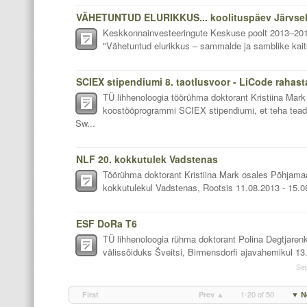
VÄHETUNTUD ELURIKKUS... koolituspäev Järvselja
Keskkonnainvesteeringute Keskuse poolt 2013–2014 
"Vähetuntud elurikkus – sammalde ja samblike kaits
SCIEX stipendiumi 8. taotlusvoor - LiCode rahast
TÜ lihhenoloogia töörühma doktorant Kristiina Mark 
koostööprogrammi SCIEX stipendiumi, et teha tead
Sw...
NLF 20. kokkutulek Vadstenas
Töörühma doktorant Kristiina Mark osales Põhjama
kokkutulekul Vadstenas, Rootsis 11.08.2013 - 15.08.
ESF DoRa T6
TÜ lihhenoloogia rühma doktorant Polina Degtjare
välissõiduks Šveitsi, Birmensdorfi ajavahemikul 13.
Se
1-20 of 50
First
Prev ▲
▼ N