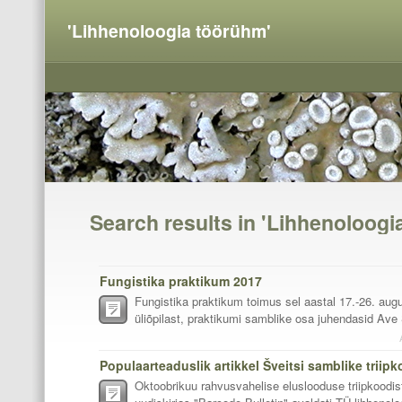
'Lihhenoloogia töörühm'
Search results in 'Lihhenoloogi
Fungistika praktikum 2017
Fungistika praktikum toimus sel aastal 17.-26. augu
üliõpilast, praktikumi samblike osa juhendasid Ave S
Populaarteaduslik artikkel Šveitsi samblike triip
Oktoobrikuu rahvusvahelise eluslooduse triipkoodi