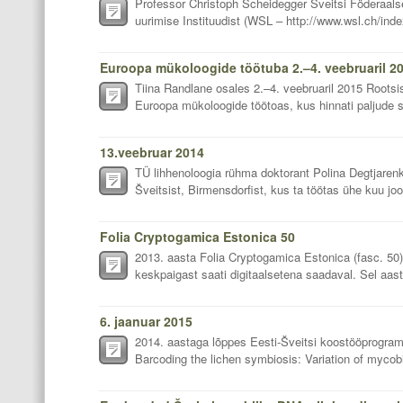
Professor Christoph Scheidegger Šveitsi Föderaals
uurimise Instituudist (WSL – http://www.wsl.ch/ind
Tiina Randlane osales 2.–4. veebruaril 2015 Roots
Euroopa mükoloogide töötoas, kus hinnati paljude se
13.veebruar 2014
TÜ lihhenoloogia rühma doktorant Polina Degtjarenk
Šveitsist, Birmensdorfist, kus ta töötas ühe kuu joo
Folia Cryptogamica Estonica 50
2013. aasta Folia Cryptogamica Estonica (fasc. 50) 
keskpaigast saati digitaalsetena saadaval. Sel aas
6. jaanuar 2015
2014. aastaga lõppes Eesti-Šveitsi koostööprogra
Barcoding the lichen symbiosis: Variation of mycobio