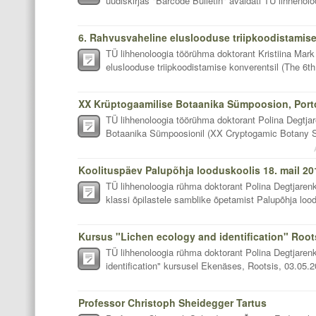
uudiskirjas "Barcode Bulletin" avaldati TÜ lihhenolo
TÜ lihhenoloogia töörühma doktorant Kristiina Mark
eluslooduse triipkoodistamise konverentsil (The 6th 
XX Krüptogaamilise Botaanika Sümpoosion, Portos
TÜ lihhenoloogia töörühma doktorant Polina Degtja
Botaanika Sümpoosionil (XX Cryptogamic Botany Sy
Koolituspäev Palupõhja looduskoolis 18. mail 20
TÜ lihhenoloogia rühma doktorant Polina Degtjarenko
klassi õpilastele samblike õpetamist Palupõhja lood
Kursus "Lichen ecology and identification" Root
TÜ lihhenoloogia rühma doktorant Polina Degtjaren
identification" kursusel Ekenäses, Rootsis, 03.05.
Professor Christoph Sheidegger Tartus