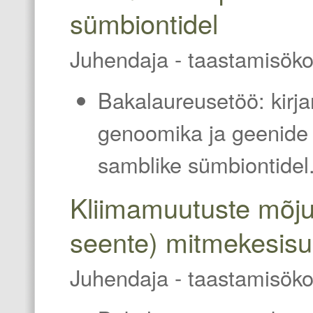
sümbiontidel
Juhendaja - taastamisöko
Bakalaureusetöö: kirj
genoomika ja geenide 
samblike sümbiontidel
Kliimamuutuste mõju
seente) mitmekesisu
Juhendaja -
taastamisöko