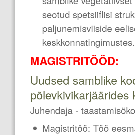
samblike vegetatiivset
seotud spetsiiflisi str
paljunemisviiside eeli
keskkonnatingimustes.
MAGISTRITÖÖD:
Uudsed samblike koo
põlevkivikarjäärides
Juhendaja - taastamisöko
Magistritöö: Töö eesm