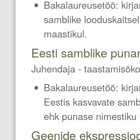
Bakalaureusetöö: kirj
samblike looduskaitsel
maastikul.
Eesti samblike puna
Juhendaja
-
taastamisöko
Bakalaureusetöö: kirj
Eestis kasvavate samb
ehk punase nimestiku 
Geenide ekspressioo