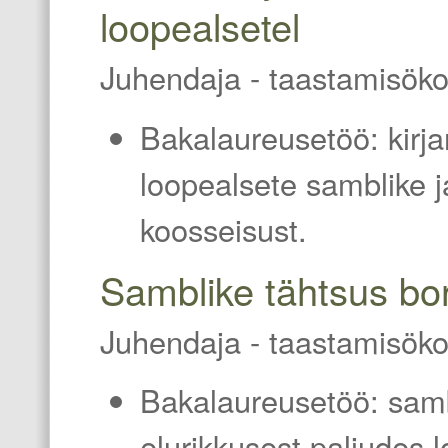
loopealsetel
Juhendaja - taastamisöko
Bakalaureusetöö: kirj
loopealsete samblike j
koosseisust.
Samblike tähtsus bo
Juhendaja - taastamisöko
Bakalaureusetöö: samb
elurikkusest paljudes l