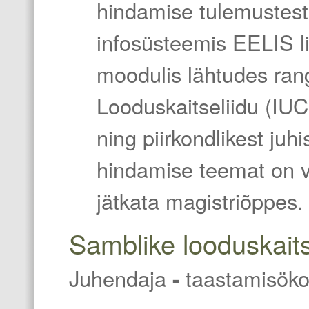
hindamise tulemustest
infosüsteemis EELIS l
moodulis lähtudes ran
Looduskaitseliidu (IUCN
ning piirkondlikest juh
hindamise teemat on v
jätkata magistriõppes.
Samblike looduskait
Juhendaja
-
taastamisöko