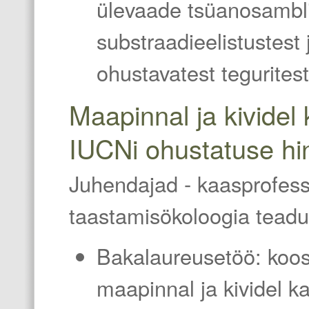
ülevaade tsüanosambli
substraadieelistustest
ohustavatest teguritest
Maapinnal ja kividel
IUCNi ohustatuse hi
Juhendajad - kaasprofes
taastamisökoloogia tead
Bakalaureusetöö: koos
maapinnal ja kividel k