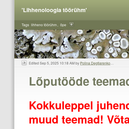
'Lihhenoloogia töörühm'
Tags
lihheno töörühm
õpe
Edited Sep 5, 2025 10:18 AM by
Polina Degtjarenko
…
Lõputööde teema
Kokkuleppel juhen
muud teemad! Võta