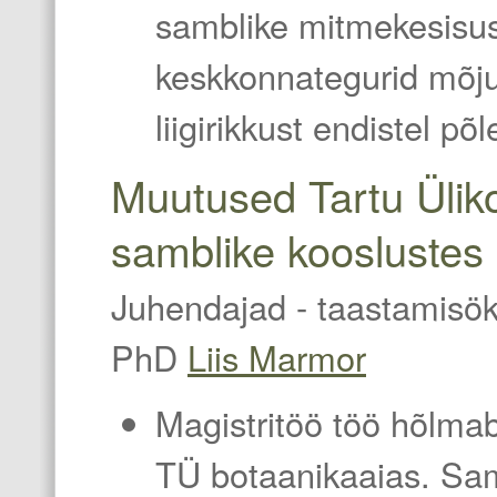
samblike mitmekesisust
keskkonnategurid mõjut
liigirikkust endistel põ
Muutused Tartu Üliko
samblike kooslustes
Juhendajad - taastamisö
PhD
Liis Marmor
Magistritöö töö hõlmab
TÜ botaanikaaias. Samb