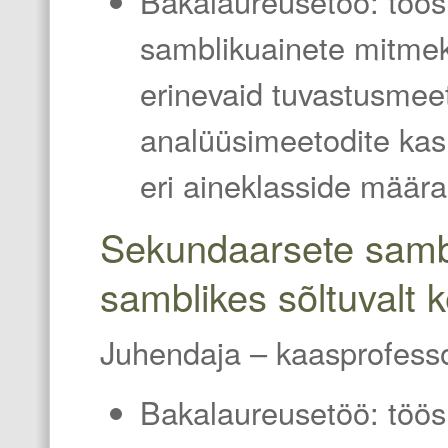
Bakalaureusetöö: töö
samblikuainete mitmek
erinevaid tuvastusmee
analüüsimeetodite kasu
eri aineklasside määra
Sekundaarsete sambl
samblikes sõltuvalt 
Juhendaja
–
kaasprofess
Bakalaureusetöö:
töös