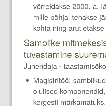
võrreldakse 2000. a. l
mille põhjal tehakse 
kohta ning arutletakse
Samblike mitmekesis
tuvastamine suurema
Juhendaja - taastamisöko
Magistritöö: samblikud
olulised komponendid,
kergesti märkamatuks.