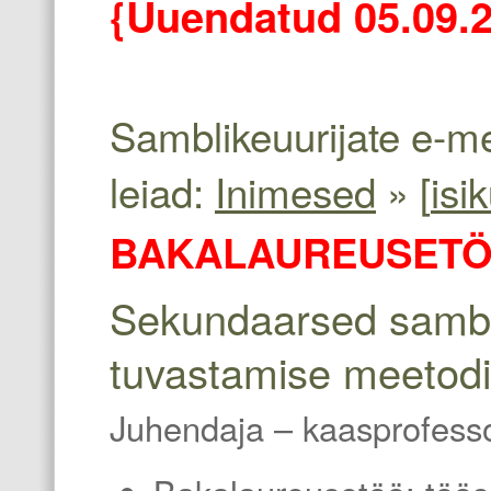
{Uuendatud 05.09.
Samblikeuurijate e-mei
leiad:
Inimesed
» [
isi
BAKALAUREUSETÖ
Sekundaarsed sambl
tuvastamise meetodi
Juhendaja
– kaasprofess