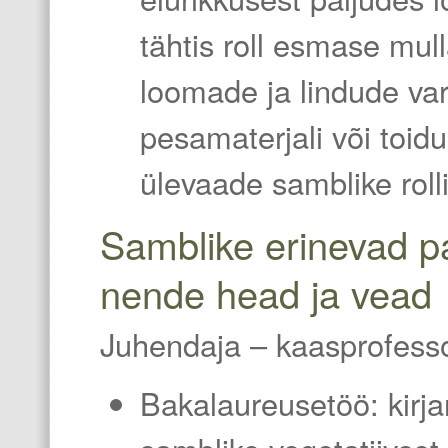
tähtis roll esmase mull
loomade ja lindude var
pesamaterjali või toi
ülevaade samblike roll
Samblike erinevad p
nende head ja vead
Juhendaja – kaasprofess
Bakalaureusetöö: kirja