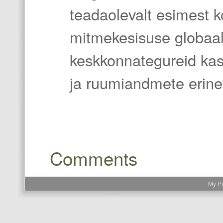
teadaolevalt esimest k
mitmekesisuse globaal
keskkonnategureid kas
ja ruumiandmete erine
Comments
My P