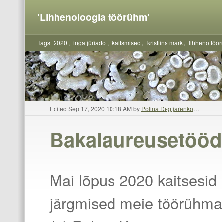
'Lihhenoloogia töörühm'
Tags
2020
inga jüriado
kaitsmised
kristiina mark
lihheno töö
Edited Sep 17, 2020 10:18 AM by
Polina Degtjarenko
…
Bakalaureusetööd
y
Mai lõpus 2020 kaitsesid
järgmised meie töörühma 