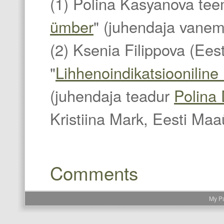
(1) Polina Kasyanova tee
ümber
" (juhendaja vane
(2) Ksenia Filippova (Ees
"
Lihhenoindikatsiooniline
(juhendaja teadur
Polina
Kristiina Mark, Eesti Maaü
Comments
My P