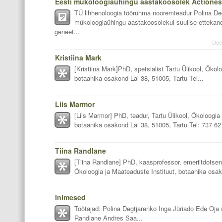
Eesti mükoloogiaühingu aastakoosolek Actiones 
TÜ lihhenoloogia töörühma nooremteadur Polina De
mükoloogiaühingu aastakoosolekul suulise ettekan
geneet...
Dec
Kristiina Mark
[Kristiina Mark]PhD, spetsialist Tartu Ülikool, Ökol
botaanika osakond Lai 38, 51005, Tartu Tel...
Liis Marmor
[Liis Marmor] PhD, teadur, Tartu Ülikool, Ökoloogia
botaanika osakond Lai 38, 51005, Tartu Tel: 737 62
Tiina Randlane
[Tiina Randlane] PhD, kaasprofessor, emeriitdotsent
Ökoloogia ja Maateaduste Instituut, botaanika osak
Inimesed
Töötajad: Polina Degtjarenko Inga Jüriado Ede Oja 
Randlane Andres Saa...