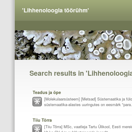
'Lihhenoloogia töörühm'
Search results in 'Lihhenoloogi
Teadus ja õpe
[Molekulaarsüsteem] [Metsad] Süstemaatika ja fül
süstemaatika-alastes uuringutes on eesmärk "para.
Tiiu Tõrra
[Tiiu Tõrra] MSc, vaatleja Tartu Ülikool, Eesti merei