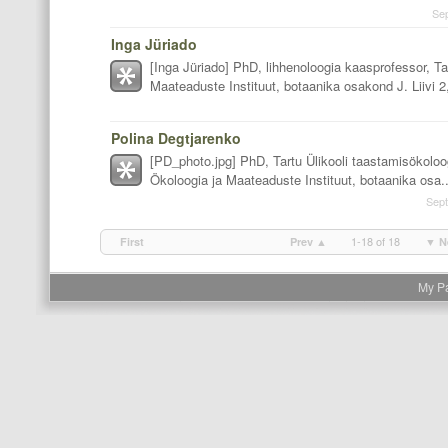
Se
Inga Jüriado
[Inga Jüriado] PhD, lihhenoloogia kaasprofessor, Ta
Maateaduste Instituut, botaanika osakond J. Liivi 2,
Polina Degtjarenko
[PD_photo.jpg] PhD, Tartu Ülikooli taastamisökoloog
Ökoloogia ja Maateaduste Instituut, botaanika osa..
Sept
1-18 of 18
First
Prev ▲
▼ N
My P