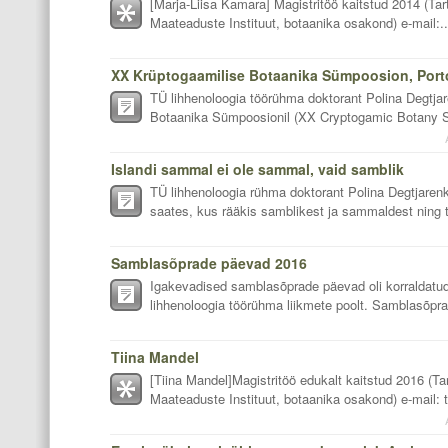
[Marja-Liisa Kamara] Magistritöö kaitstud 2014 (Tar
Maateaduste Instituut, botaanika osakond) e-mail:..
XX Krüptogaamilise Botaanika Sümpoosion, Portos
TÜ lihhenoloogia töörühma doktorant Polina Degtja
Botaanika Sümpoosionil (XX Cryptogamic Botany Sy
Islandi sammal ei ole sammal, vaid samblik
TÜ lihhenoloogia rühma doktorant Polina Degtjar
saates, kus rääkis samblikest ja sammaldest ning
Samblasõprade päevad 2016
Igakevadised samblasõprade päevad oli korraldatu
lihhenoloogia töörühma liikmete poolt. Samblasõpra
Tiina Mandel
[Tiina Mandel]Magistritöö edukalt kaitstud 2016 (Tar
Maateaduste Instituut, botaanika osakond) e-mail: t