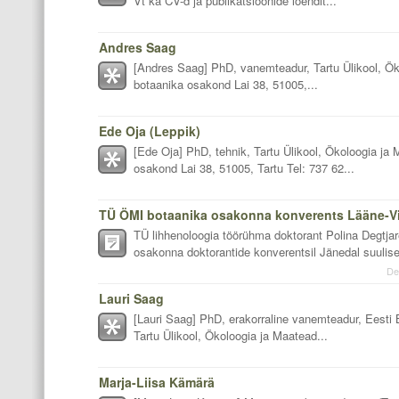
Vt ka CV-d ja publikatsioonide loendit...
Andres Saag
[Andres Saag] PhD, vanemteadur, Tartu Ülikool, Öko
botaanika osakond Lai 38, 51005,...
Ede Oja (Leppik)
[Ede Oja] PhD, tehnik, Tartu Ülikool, Ökoloogia ja 
osakond Lai 38, 51005, Tartu Tel: 737 62...
TÜ lihhenoloogia töörühma doktorant Polina Degtj
osakonna doktorantide konverentsil Jänedal suulise
De
Lauri Saag
[Lauri Saag] PhD, erakorraline vanemteadur, Eesti 
Tartu Ülikool, Ökoloogia ja Maatead...
Marja-Liisa Kämärä