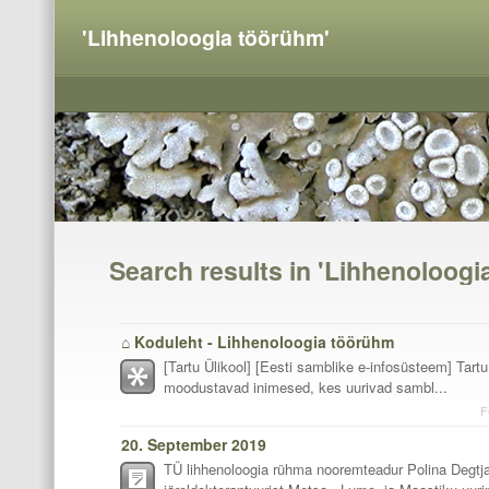
'Lihhenoloogia töörühm'
Search results in 'Lihhenoloogi
⌂ Koduleht - Lihhenoloogia töörühm
[Tartu Ülikool] [Eesti samblike e-infosüsteem] Tartu
moodustavad inimesed, kes uurivad sambl...
F
20. September 2019
TÜ lihhenoloogia rühma nooremteadur Polina Degtjar