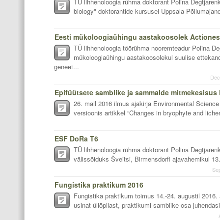
TÜ lihhenoloogia rühma doktorant Polina Degtjaren
biology" doktorantide kursusel Uppsala Põllumajand
Eesti mükoloogiaühingu aastakoosolek Actiones 
TÜ lihhenoloogia töörühma nooremteadur Polina De
mükoloogiaühingu aastakoosolekul suulise ettekan
geneet...
Dec
26. mail 2016 ilmus ajakirja Environmental Science
versioonis artikkel “Changes in bryophyte and lich
ESF DoRa T6
TÜ lihhenoloogia rühma doktorant Polina Degtjare
välissõiduks Šveitsi, Birmensdorfi ajavahemikul 13.
Se
Fungistika praktikum 2016
Fungistika praktikum toimus 14.-24. augustil 2016. 
usinat üliõpilast, praktikumi samblike osa juhendasi