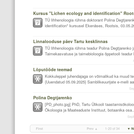
Kursus "Lichen ecology and identification" Root
TÜ lihhenoloogia rühma doktorant Polina Degtjaren
identification" kursusel Ekenäses, Rootsis, 03.05.
Linnalooduse päev Tartu kesklinnas
TÜ lihhenoloogia rühma teadur Polina Degtjarenko j
Taimekasvatuse ja taimebioloogia õppetooli teadur K
Lõputööde teemad
Kokkuleppel juhendajaga on võimalikud ka muud t
{Uuendatud 05.09.2025} Samblikeuurijate e-meili aa
Se
Polina Degtjarenko
[PD_photo.jpg] PhD, Tartu Ülikooli taastamisökoloog
Ökoloogia ja Maateaduste Instituut, botaanika osa..
Sept
1-20 of 34
First
Prev ▲
▼ N