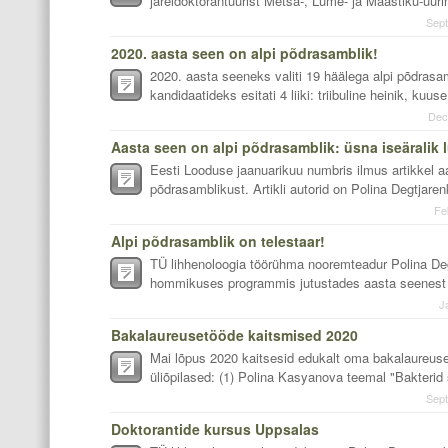
järeldoktorantuurist Metsa-, Lume- ja Maastiku-uurin
Sept
2020. aasta seen on alpi põdrasamblik!
2020. aasta seeneks valiti 19 häälega alpi põdras
kandidaatideks esitati 4 liiki: triibuline heinik, kuu
Dec
Aasta seen on alpi põdrasamblik: üsna iseäralik 
Eesti Looduse jaanuarikuu numbris ilmus artikkel a
põdrasamblikust. Artikli autorid on Polina Degtjarenk
Fe
Alpi põdrasamblik on telestaar!
TÜ lihhenoloogia töörühma nooremteadur Polina D
hommikuses programmis jutustades aasta seenest - 
J
Bakalaureusetööde kaitsmised 2020
Mai lõpus 2020 kaitsesid edukalt oma bakalaureus
üliõpilased: (1) Polina Kasyanova teemal "Bakterid 
Sept
Doktorantide kursus Uppsalas