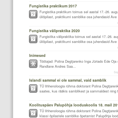
Fungistika praktikum 2017
Fungistika praktikum toimus sel aastal 17.-26. augu
üliõpilast, praktikumi samblike osa juhendasid Ave S
Fungistika välipraktika 2020
Fungistika välipraktika toimus sel aastal 17.-26. au
üliõpilast, praktikumi samblike osa juhendasid Ave S
Inimesed
Töötajad: Polina Degtjarenko Inga Jüriado Ede Oja 
Randlane Andres Saa...
Se
Islandi sammal ei ole sammal, vaid samblik
TÜ lihhenoloogia rühma doktorant Polina Degtjar
saates, kus rääkis samblikest ja sammaldest ning
Koolituspäev Palupõhja looduskoolis 18. mail 20
TÜ lihhenoloogia rühma doktorant Polina Degtjarenko
klassi õpilastele samblike õpetamist Palupõhja lood