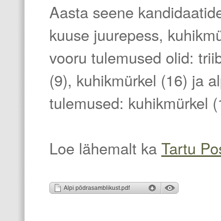
Aasta seene kandidaatideks 
kuuse juurepess, kuhikmü
vooru tulemused olid: trii
(9), kuhikmürkel (16) ja a
tulemused: kuhikmürkel (1
Loe lähemalt ka
Tartu Po