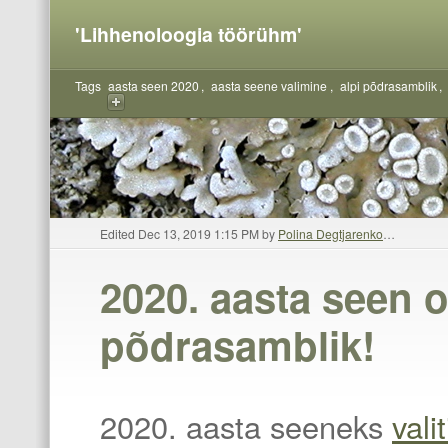
'Lihhenoloogia töörühm'
Tags
aasta seen 2020
aasta seene valimine
alpi põdrasamblik
Edited Dec 13, 2019 1:15 PM by
Polina Degtjarenko
…
2020. aasta seen o
y
põdrasamblik!
2020. aasta seeneks
valit