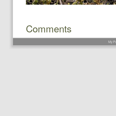
Comments
My P