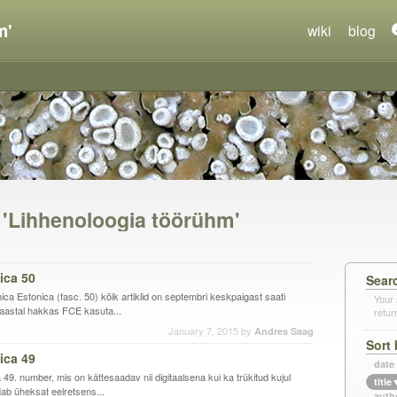
m'
wiki
blog
n 'Lihhenoloogia töörühm'
ica 50
Sear
ca Estonica (fasc. 50) kõik artiklid on septembri keskpaigast saati
Your 
 aastal hakkas FCE kasuta...
retur
January 7, 2015
by
Andres Saag
Sort 
ica 49
date
49. number, mis on kättesaadav nii digitaalsena kui ka trükitud kujul
title
dab üheksat eelretsens...
auth