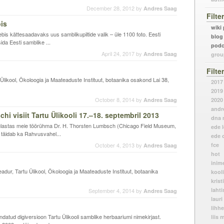
December 28, 2012
by
Andres Saag
Filte
bis
wiki
veebis kättesaadavaks uus samblikupiltide valik – üle 1100 foto. Eesti
blog
sida Eesti samblike ...
podc
April 24, 2017
by
Andres Saag
grou
Filte
 Ülikool, Ökoloogia ja Maateaduste Instituut, botaanika osakond Lai 38,
2017
2019
October 8, 2014
by
Andres Saag
2020
andr
i visiit Tartu Ülikooli 17.–18. septembril 2013
dna m
 külastas meie töörühma Dr. H. Thorsten Lumbsch (Chicago Field Museum,
ede 
täidab ka Rahvusvahel...
ede 
October 4, 2013
by
fce
Andres Saag
hot
inim
dur, Tartu Ülikool, Ökoloogia ja Maateaduste Instituut, botaanika
kool
krist
lahti
September 4, 2014
by
Andres Saag
lauri
lihh
ndatud digiversioon Tartu Ülikooli samblike herbaariumi nimekirjast.
liis