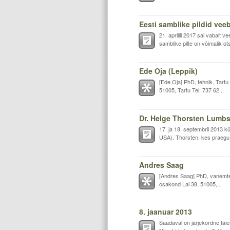
Eesti samblike pildid vee
21. aprillil 2017 sai vabalt 
samblike pilte on võimalik ot
Ede Oja (Leppik)
[Ede Oja] PhD, tehnik, Tartu
51005, Tartu Tel: 737 62...
Dr. Helge Thorsten Lumbsch
17. ja 18. septembril 2013
USA). Thorsten, kes praegu 
Andres Saag
[Andres Saag] PhD, vanemtea
osakond Lai 38, 51005,...
8. jaanuar 2013
Saadaval on järjekordne täie