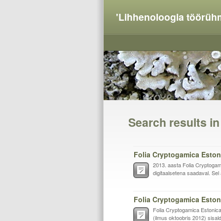
'Lihhenoloogia töörüh
Search results i
Folia Cryptogamica Eston
2013. aasta Folia Cryptogami
digitaalsetena saadaval. Sel
Folia Cryptogamica Eston
Folia Cryptogamica Estonica 
(ilmus oktoobris 2012) sisal