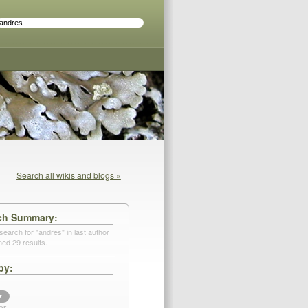
Search all wikis and blogs »
ch Summary
search for "andres" in last author
ned 29 results.
by
▼
or