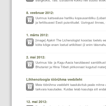
Bangkokis, Tais. Esitasime kokku neli suulist ette
8. veebruar 2012:
Uurimus kaitsealuse hariliku kopsusambliku (Lobari
ja fertiilsusest Eesti puisniitudel. Uuringust ilmnes, et
1. märts 2012:
[image] Ajakiri The Lichenologist koostas loetelu e
köite kõige enam loetud artiklitest (2 enim täismah
2. mai 2012:
Uurimus Ida- ja Kagu-Aasia haruldasest samblikust 
Bhutanist ja Hiina Tiibeti piirkonnast kogutud materjal
Lihhenoloogia töörühma veebileht
Meie töörühma veebileht taaskäivitub peale mitme 
tarkvara kasutades. Kuidas leiab kasutaja siit endal
12. mai 2012: