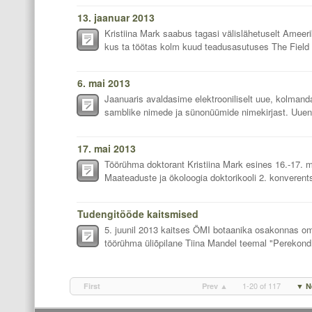
13. jaanuar 2013
Kristiina Mark saabus tagasi välislähetuselt Ameeri
kus ta töötas kolm kuud teadusasutuses The Field
6. mai 2013
Jaanuaris avaldasime elektrooniliselt uue, kolmanda
samblike nimede ja sünonüümide nimekirjast. Uuen
17. mai 2013
Töörühma doktorant Kristiina Mark esines 16.-17. m
Maateaduste ja ökoloogia doktorikooli 2. konverents
Tudengitööde kaitsmised
5. juunil 2013 kaitses ÖMI botaanika osakonnas o
töörühma üliõpilane Tiina Mandel teemal "Perekond 
1-20 of 117
First
Prev ▲
▼ N