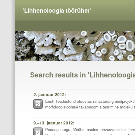
'Lihhenoloogia töörühm'
Search results in 'Lihhenoloogi
2. jaanuar 2012:
Eesti Teadusfond otsustas rahastada grandiprojekt
morfoloogia-põhise taksonoomia testimine molekula
9.–13. jaanuar 2012:
Peaaegu kogu töörühm osales rahvusvahelisel lihh