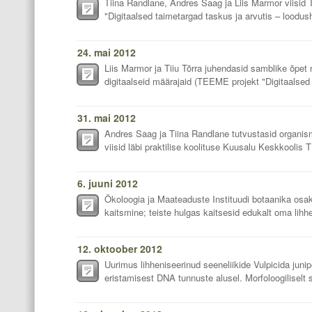
Tiina Randlane, Andres Saag ja Liis Marmor viisid 
"Digitaalsed taimetargad taskus ja arvutis – loodu
24. mai 2012
Liis Marmor ja Tiiu Tõrra juhendasid samblike õpet 
digitaalseid määrajaid (TEEME projekt "Digitaalsed 
31. mai 2012
Andres Saag ja Tiina Randlane tutvustasid organism
viisid läbi praktilise koolituse Kuusalu Keskkoolis
6. juuni 2012
Ökoloogia ja Maateaduste Instituudi botaanika os
kaitsmine; teiste hulgas kaitsesid edukalt oma lihhe
12. oktoober 2012
Uurimus lihheniseerinud seeneliikide Vulpicida junip
eristamisest DNA tunnuste alusel. Morfoloogiliselt s