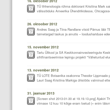
16. oktoober 2012
TÜ lihhenoloogia rühma doktorant Kristiina Mark s
välissõiduks Ameerika Ühendriikidesse, Chicagosse
26. oktoober 2012
Andres Saag ja Tiina Randlane viisid Pärnus läbi T
taimetargad taskus ja arvutis – loodushariduse eden
15. november 2012
Tartu Ülikool ja SA Keskkonnainvesteeringute Kesk
sihtfinantseerimise lepingu projekti "Vähetuntud el
13. november 2012
TÜ LOTE Botaanika osakonna Theodor Lippmaale pü
Lauri Saag Kristiina Markiga ühistöös valminud ett
31. jaanuar 2013
[Screen shot 2013-01-30 at 19.19.13.png] Ajakiri Th
viimase 12 kuu 10 kõige enam loetud (= enim täis