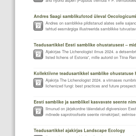
and hybrid aspen (Populus tremula × P. tremuloides)
Andres Saagi samblikufotod üleval Oecologicumi 
Andres on samblikke pildistanud alates selle sajan
tehtud eesmärgiga illustreerida samblikke tutvustav
Ajakirjas The Lichenologist ilmus 2024. a detsembri
listed lichens of Estonia”, mille autorid on Tiina Ran
Ajakirja The Lichenologist 2024. a viimases numbris
lichenized fungi: best practices and future prospect
Ilmunud on järjekordne täiendatud digiversioon Eest
mõnede saprotroofsete seente nimekirjast; eelmise 
Teadusartikkel ajakirjas Landscape Ecology