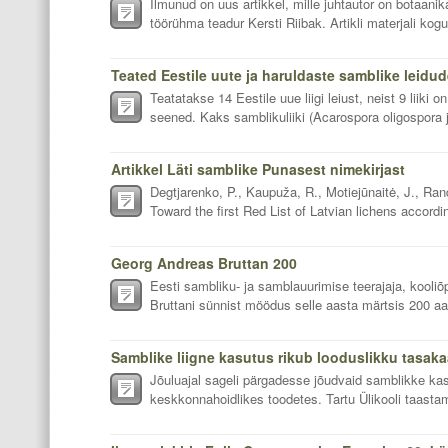
Ilmunud on uus artikkel, mille juhtautor on botaan
töörühma teadur Kersti Riibak. Artikli materjali kog
Teatatakse 14 Eestile uue liigi leiust, neist 9 liiki 
seened. Kaks samblikuliiki (Acarospora oligospora j
Artikkel Läti samblike Punasest nimekirjast
Degtjarenko, P., Kaupuža, R., Motiejūnaitė, J., Ra
Toward the first Red List of Latvian lichens accordi
Georg Andreas Bruttan 200
Eesti sambliku- ja samblauurimise teerajaja, kooliõ
Bruttani sünnist möödus selle aasta märtsis 200 aa
Samblike liigne kasutus rikub looduslikku tasaka
Jõuluajal sageli pärgadesse jõudvaid samblikke kas
keskkonnahoidlikes toodetes. Tartu Ülikooli taasta