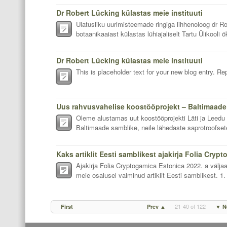
Dr Robert Lücking külastas meie instituuti
Ulatusliku uurimisteemade ringiga lihhenoloog dr Ro
botaanikaaiast külastas lühiajaliselt Tartu Ülikooli 
Dr Robert Lücking külastas meie instituuti
This is placeholder text for your new blog entry. Re
Oleme alustamas uut koostööprojekti Läti ja Leedu
Baltimaade samblike, neile lähedaste saprotroofsete
Ajakirja Folia Cryptogamica Estonica 2022. a välja
meie osalusel valminud artiklit Eesti samblikest. 1. 
21-40 of 122
First
Prev ▲
▼ N