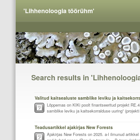
'Lihhenoloogia töörühm'
Search results in 'Lihhenoloogi
Valitud kaitsealuste samblike leviku ja kaitsekor
Lõppemas on KIKi poolt finantseeritud projekt RE.4
samblike leviku ja kaitsekorralduse uuring” (projekti
Teadusartikkel ajakirjas New Forests
Ajakirjas New Forests on 2025. a-l ilmunud artikkel 