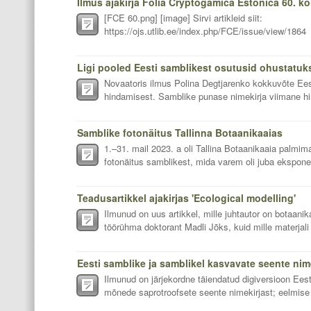
Ilmus ajakirja Folia Cryptogamica Estonica 60. kö
[FCE 60.png] [image] Sirvi artikleid siit:
https://ojs.utlib.ee/index.php/FCE/issue/view/1864
Ligi pooled Eesti samblikest osutusid ohustatuk
Novaatoris ilmus Polina Degtjarenko kokkuvõte Ee
hindamisest. Samblike punase nimekirja viimane hi
Samblike fotonäitus Tallinna Botaanikaaias
1.–31. mail 2023. a oli Tallina Botaanikaaia palmi
fotonäitus samblikest, mida varem oli juba ekspone
Teadusartikkel ajakirjas 'Ecological modelling'
Ilmunud on uus artikkel, mille juhtautor on botaan
töörühma doktorant Madli Jõks, kuid mille materjali
Ilmunud on järjekordne täiendatud digiversioon Eest
mõnede saprotroofsete seente nimekirjast; eelmise 