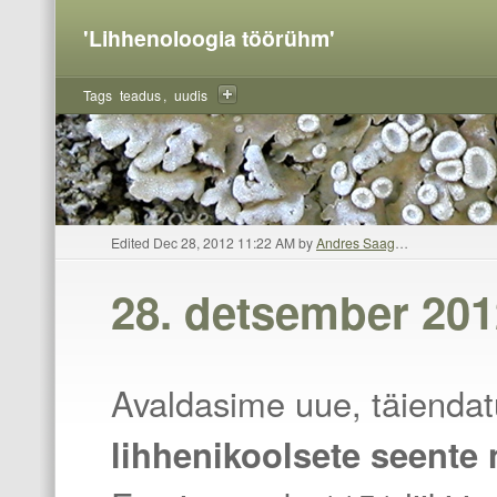
'Lihhenoloogia töörühm'
Tags
teadus
uudis
Edited Dec 28, 2012 11:22 AM by
Andres Saag
…
28. detsember 201
y
Avaldasime uue, täiendat
lihhenikoolsete seente 