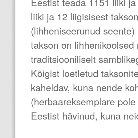
Eestist teada 1151 liiki ja
liiki ja 12 liigisisest tak
(lihheniseerunud seente) hu
takson on lihhenikoolsed n
traditsiooniliselt samblik
Kõigist loetletud taksonit
kaheldav, kuna nende koh
(herbaareksemplare pole t
Eestist hävinud, kuna neid