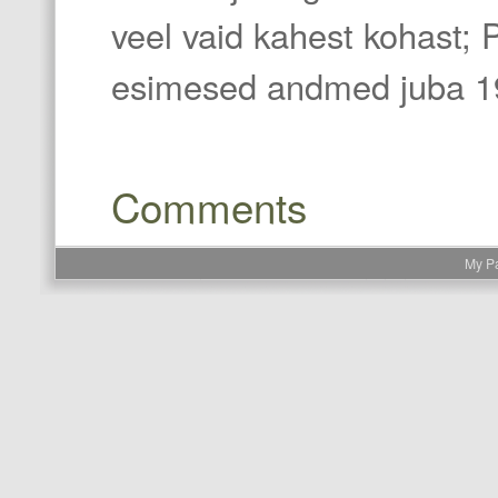
veel vaid kahest kohast; 
esimesed andmed juba 19
Comments
My P