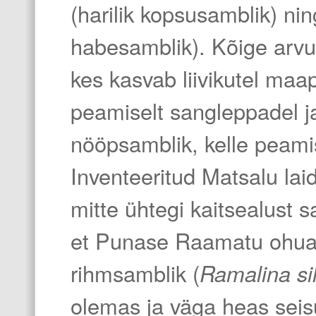
(harilik kopsusamblik) ni
habesamblik). Kõige arvuk
kes kasvab liivikutel maap
peamiselt sangleppadel j
nööpsamblik, kelle peami
Inventeeritud Matsalu laid
mitte ühtegi kaitsealust 
et Punase Raamatu ohualdi
rihmsamblik (
Ramalina si
olemas ja väga heas seisu