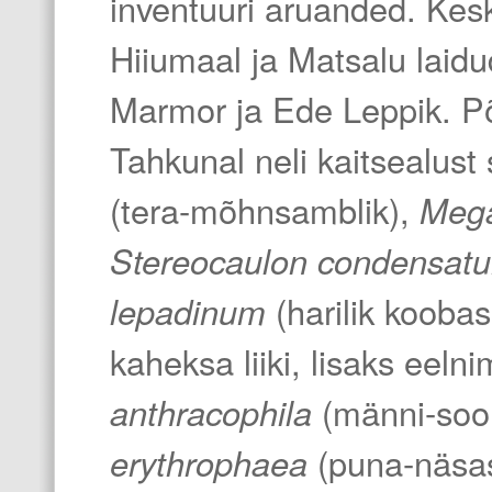
inventuuri aruanded. Kesk
Hiiumaal ja Matsalu laidud
Marmor ja Ede Leppik. Põh
Tahkunal neli kaitsealust 
(tera-mõhnsamblik),
Mega
Stereocaulon condensat
lepadinum
(harilik koobas
kaheksa liiki, lisaks eeln
anthracophila
(männi-soo
erythrophaea
(puna-näsa