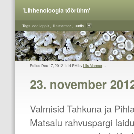
'Lihhenoloogia töörühm'
Tags
ede leppik
liis marmor
uudis
Edited Dec 17, 2012 1:14 PM by
Liis Marmor
…
23. november 201
y
Valmisid Tahkuna ja Pihla
Matsalu rahvuspargi laid