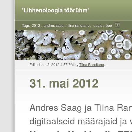
'Lihhenoloogia töörühm'
Tags
2012
andres saag
tiina randlane
uudis
õpe
Edited Jun 8, 2012 4:57 PM by
Tiina Randlane
…
31. mai 2012
y
Andres Saag ja Tiina Ran
digitaalseid määrajaid ja v