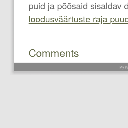
puid ja põõsaid sisaldav 
loodusväärtuste raja puu
Comments
My P