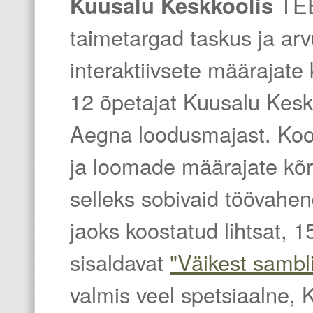
Kuusalu Keskkoolis
TEE
taimetargad taskus ja ar
interaktiivsete määrajate
12 õpetajat Kuusalu Keskk
Aegna loodusmajast. Kool
ja loomade määrajate kõr
selleks sobivaid töövahen
jaoks koostatud lihtsat, 1
sisaldavat
"Väikest sambl
valmis veel spetsiaalne,