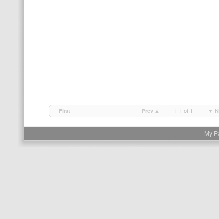
1-1 of 1
First
Prev ▲
▼ N
My P