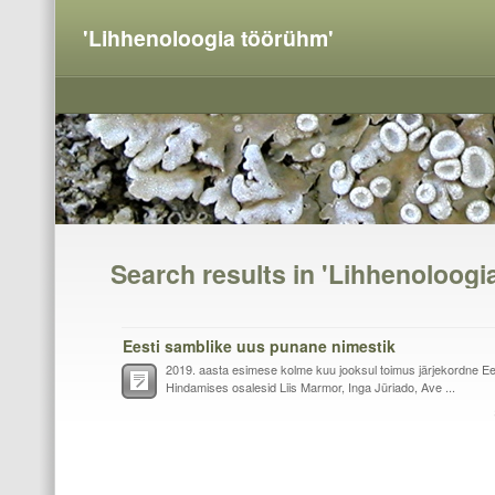
'Lihhenoloogia töörühm'
Search results in 'Lihhenoloogi
Eesti samblike uus punane nimestik
2019. aasta esimese kolme kuu jooksul toimus järjekordne Ee
Hindamises osalesid Liis Marmor, Inga Jüriado, Ave ...