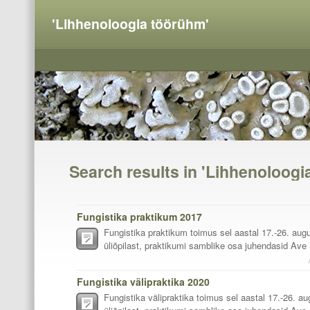
'Lihhenoloogia töörühm'
Search results in 'Lihhenoloogi
Fungistika praktikum 2017
Fungistika praktikum toimus sel aastal 17.-26. augu
üliõpilast, praktikumi samblike osa juhendasid Ave S
Fungistika välipraktika 2020
Fungistika välipraktika toimus sel aastal 17.-26. au