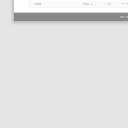
1-2 of 2
First
Prev ▲
▼ N
My P