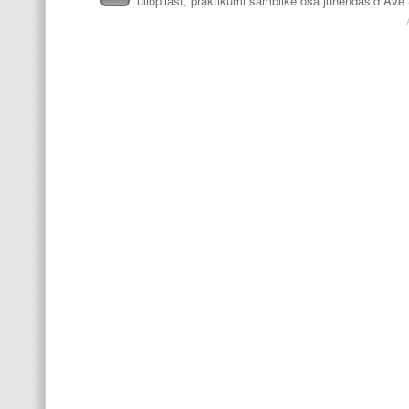
üliõpilast, praktikumi samblike osa juhendasid Ave S