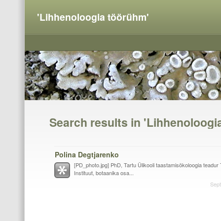
'Lihhenoloogia töörühm'
Search results in 'Lihhenoloogi
Polina Degtjarenko
[PD_photo.jpg] PhD, Tartu Ülikooli taastamisökoloogia teadur 
Instituut, botaanika osa...
Sept