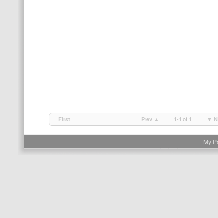
1-1 of 1
First
Prev ▲
▼ N
My P