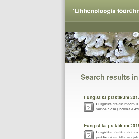
'Lihhenoloogia töörüh
Search results i
Fungistika praktikum 201
Fungistika praktikum toimus s
samblike osa juhendasid Ave S
Fungistika praktikum 201
Fungistika praktikum toimus 1
praktikumi samblike osa juhe