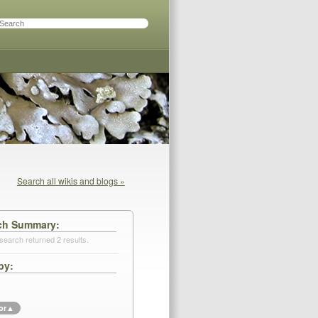
Search all wikis and blogs »
ch Summary
search returned 2 results.
by
or
▲