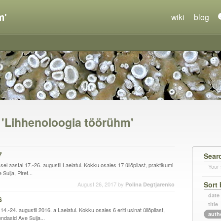
m'
wiki
blog
n 'Lihhenoloogia töörühm'
7
Sear
el aastal 17.-26. augustil Laelatul. Kokku osales 17 üliõpilast, praktikumi
Your 
uija, Piret...
Sort 
August 26, 2017
by
Polina Degtjarenko
date
6
title
4.-24. augustil 2016. a Laelatul. Kokku osales 6 eriti usinat üliõpilast,
auth
ndasid Ave Suija...