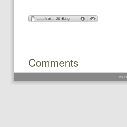
Comments
My P