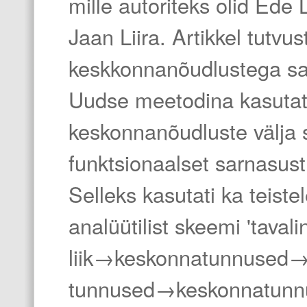
mille autoriteks olid Ede 
Jaan Liira. Artikkel tutvu
keskkonnanõudlustega sam
Uudse meetodina kasutat
keskonnanõudluste välja 
funktsionaalset sarnasust
Selleks kasutati ka teist
analüütilist skeemi 'tavali
liik→keskonnatunnused→
tunnused→keskonnatunnu