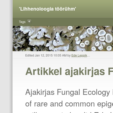
'Lihhenoloogia töörühm'
Tags
Edited Jan 12, 2015 10:05 AM by
Ede Leppik
…
Artikkel ajakirjas
y
Ajakirjas Fungal Ecology 
of rare and common epigei