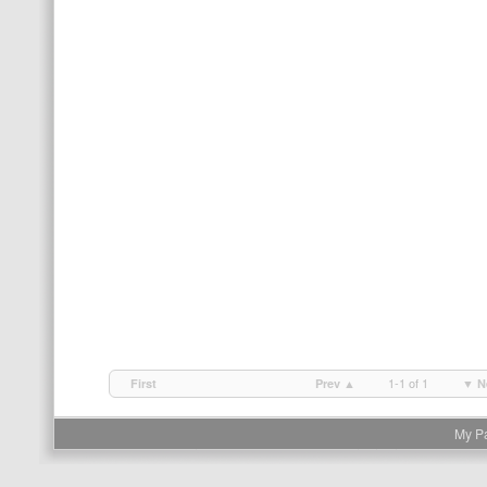
1-1 of 1
First
Prev ▲
▼ N
My P