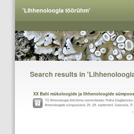
'Lihhenoloogia töörühm'
Search results in 'Lihhenoloogi
TÜ lihhenoloogia töörühma nooremteadur Polina Degtjarenko o
lihhenoloogide sümpoosionil, 25.-29. septembril, Gdanskis, P..
O