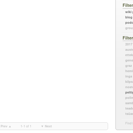
Filte
wiki
blog
podc
grou
Filte
2017
austr
ette
gen
graz
hemi
inga
kilp
nost
pelti
poli
samb
tead
tsüa
Find 
1-1 of 1
Prev ▲
▼ Next