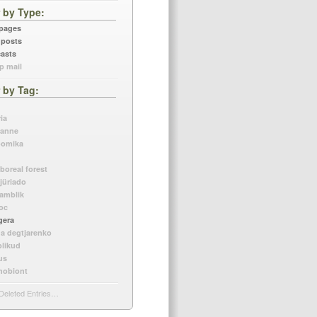
r by Type
 pages
 posts
asts
p mail
r by Tag
ia
kanne
oomika
boreal forest
 jüriado
samblik
oc
gera
na degtjarenko
likud
us
nobiont
Deleted Entries…