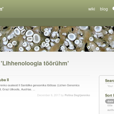
m'
wiki
blog
n 'Lihhenoloogia töörühm'
ba II
Sear
jarenko osalesid II Samblike genoomika töötoas (Lichen Genomics
Your 
 Grazi ülikoolis, Austrias. ...
Sort 
December 6, 2017
by
Polina Degtjarenko
date
title
auth