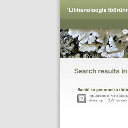
'Lihhenoloogia töörüh
Search results i
Samblike genoomika töötu
Inga Jüriado ja Polina Degt
Workshop II), 2.-5. novembril,