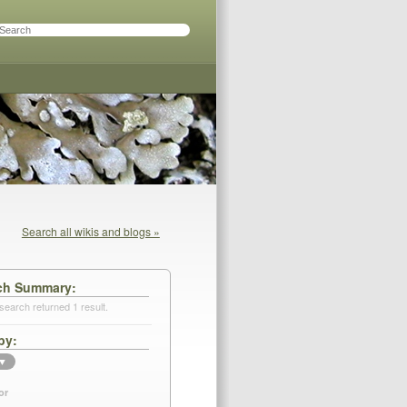
Search all wikis and blogs »
ch Summary
search returned 1 result.
by
▼
or