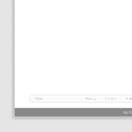
1-1 of 1
First
Prev ▲
▼ N
My P