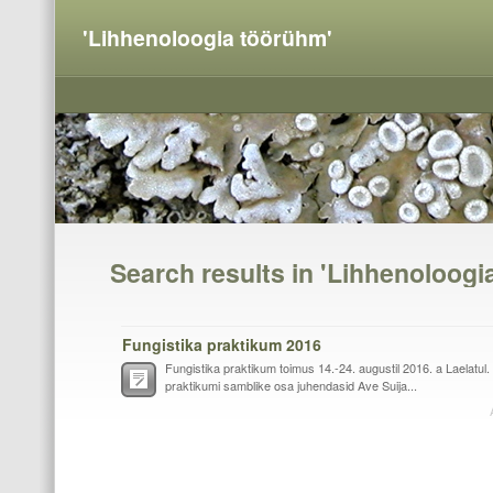
'Lihhenoloogia töörühm'
Search results in 'Lihhenoloogi
Fungistika praktikum 2016
Fungistika praktikum toimus 14.-24. augustil 2016. a Laelatul. K
praktikumi samblike osa juhendasid Ave Suija...