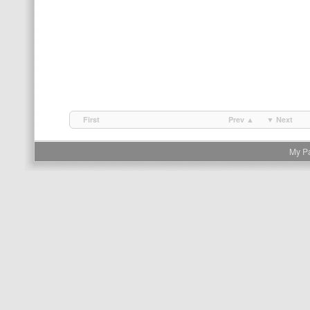
First
Prev ▲
▼ Next
My P