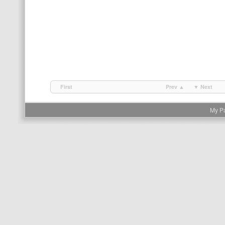
First
Prev ▲
▼ Next
My P