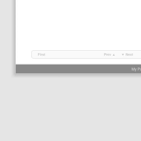
First
Prev ▲
▼ Next
My P