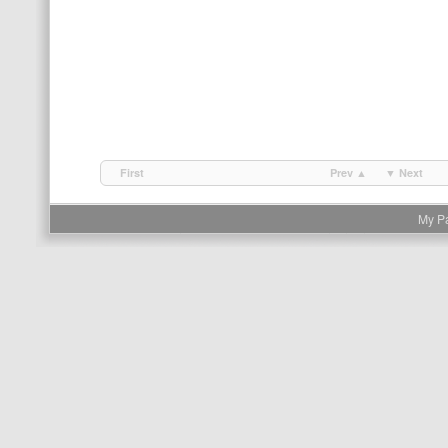
First
Prev ▲
▼ Next
My P