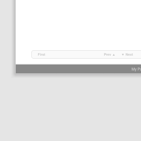
First
Prev ▲
▼ Next
My P