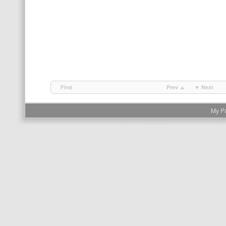
First
Prev ▲
▼ Next
My P