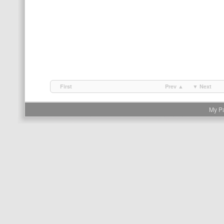
First
Prev ▲
▼ Next
My P