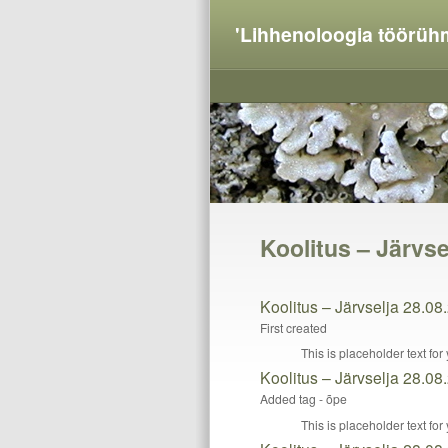
'Lihhenoloogia töörüh
Koolitus – Järvse
Koolitus – Järvselja 28.08
First created
This is placeholder text fo
Koolitus – Järvselja 28.08
Added tag - õpe
This is placeholder text fo