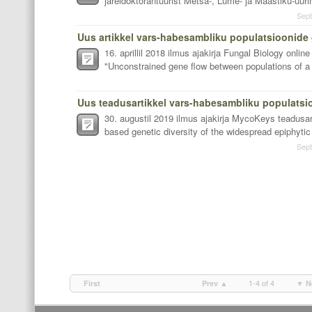
järeldoktorantuurist Metsa-, Lume- ja Maastiku-uurin
Sept
16. aprillil 2018 ilmus ajakirja Fungal Biology online
"Unconstrained gene flow between populations of a 
30. augustil 2019 ilmus ajakirja MycoKeys teadusart
based genetic diversity of the widespread epiphytic 
Sept
1-4 of 4
First
Prev ▲
▼ N