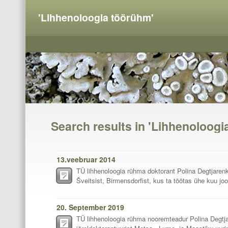
'Lihhenoloogia töörühm'
Search results in 'Lihhenoloogi
13.veebruar 2014
TÜ lihhenoloogia rühma doktorant Polina Degtjarenk
Šveitsist, Birmensdorfist, kus ta töötas ühe kuu joo
20. September 2019
TÜ lihhenoloogia rühma nooremteadur Polina Degtjar