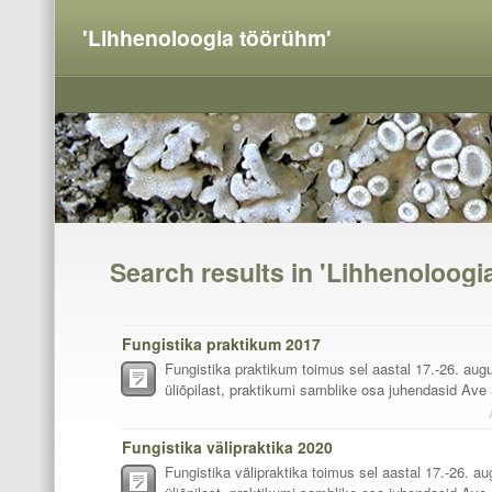
'Lihhenoloogia töörühm'
Search results in 'Lihhenoloogi
Fungistika praktikum 2017
Fungistika praktikum toimus sel aastal 17.-26. augu
üliõpilast, praktikumi samblike osa juhendasid Ave S
Fungistika välipraktika 2020
Fungistika välipraktika toimus sel aastal 17.-26. au