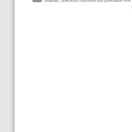
üliõpilast, praktikumi samblike osa juhendasid Ave S