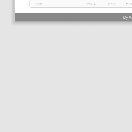
1-2 of 2
First
Prev ▲
▼ N
My P