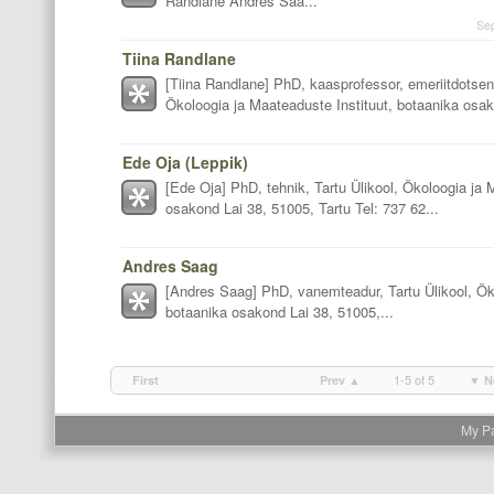
Randlane Andres Saa...
Se
Tiina Randlane
[Tiina Randlane] PhD, kaasprofessor, emeriitdotsent
Ökoloogia ja Maateaduste Instituut, botaanika osak
Ede Oja (Leppik)
[Ede Oja] PhD, tehnik, Tartu Ülikool, Ökoloogia ja 
osakond Lai 38, 51005, Tartu Tel: 737 62...
Andres Saag
[Andres Saag] PhD, vanemteadur, Tartu Ülikool, Öko
botaanika osakond Lai 38, 51005,...
1-5 of 5
First
Prev ▲
▼ N
My P