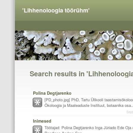
'Lihhenoloogia töörühm'
Search results in 'Lihhenoloogi
Polina Degtjarenko
[PD_photo.jpg] PhD, Tartu Ülikooli taastamisökoloog
Ökoloogia ja Maateaduste Instituut, botaanika osa..
Sept
Inimesed
Töötajad: Polina Degtjarenko Inga Jüriado Ede Oja 