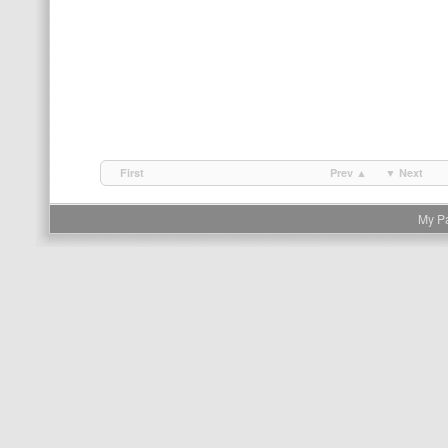
First
Prev ▲
▼ Next
My P