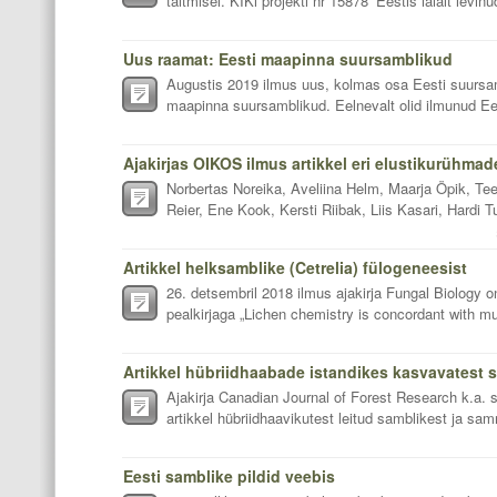
täitmisel. KIKi projekti nr 15878 ‘Eestis laialt levinu
Uus raamat: Eesti maapinna suursamblikud
Augustis 2019 ilmus uus, kolmas osa Eesti suursamb
maapinna suursamblikud. Eelnevalt olid ilmunud Ee
Norbertas Noreika, Aveliina Helm, Maarja Öpik, Teel
Reier, Ene Kook, Kersti Riibak, Liis Kasari, Hardi Tu
Artikkel helksamblike (Cetrelia) fülogeneesist
26. detsembril 2018 ilmus ajakirja Fungal Biology on
pealkirjaga „Lichen chemistry is concordant with mu
Artikkel hübriidhaabade istandikes kasvavatest 
Ajakirja Canadian Journal of Forest Research k.a.
artikkel hübriidhaavikutest leitud samblikest ja sa
Eesti samblike pildid veebis