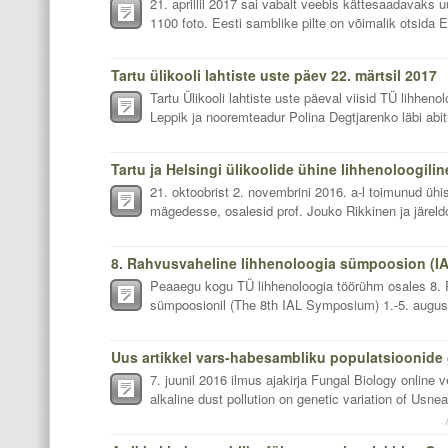
21. aprillil 2017 sai vabalt veebis kättesaadavaks u
1100 foto. Eesti samblike pilte on võimalik otsida E
Tartu ülikooli lahtiste uste päev 22. märtsil 2017
Tartu Ülikooli lahtiste uste päeval viisid TÜ lihhen
Leppik ja nooremteadur Polina Degtjarenko läbi abitu
21. oktoobrist 2. novembrini 2016. a-l toimunud ühi
mägedesse, osalesid prof. Jouko Rikkinen ja järeldo
8. Rahvusvaheline lihhenoloogia sümpoosion (IA
Peaaegu kogu TÜ lihhenoloogia töörühm osales 8. 
sümpoosionil (The 8th IAL Symposium) 1.-5. augusti
7. juunil 2016 ilmus ajakirja Fungal Biology online v
alkaline dust pollution on genetic variation of Usnea