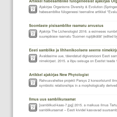
Ajakirjas Organisms Diversity & Evolution (Springer
habesamblike fülogeneesi teemaline artikkel "Evaluat
Soomlaste pisisamblike raamatu arvustus
Ajakirja The Lichenologist 2016. a esimeses numbr
suurepärase raamatu 'Suomen rupijäkälät' (edited by
Eesti samblike ja lihhenikoolsete seente nimekir
Avaldasime uue, täiendatud digiversiooni Eesti sam
nimekirjast. 2015. a lõpu seisuga on Eestist teada 11
Artikkel ajakirjas New Phytologist
Rahvusvahelise projekti Parsys 2 konsortsiumil ilm
symbiotic relationships in a morphologically derived f
Ilmus uus samblikuraamat
[samblikud-kaas-7.jpg] 2015. a maikuus ilmus Tartu 
samblikuraamat – Eesti kividel kasvavad suursambli