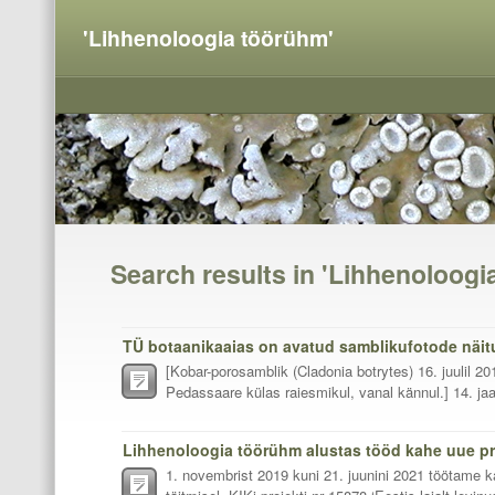
'Lihhenoloogia töörühm'
Search results in 'Lihhenoloogi
TÜ botaanikaaias on avatud samblikufotode näit
[Kobar-porosamblik (Cladonia botrytes) 16. juulil 
Pedassaare külas raiesmikul, vanal kännul.] 14. jaa
1. novembrist 2019 kuni 21. juunini 2021 töötame 