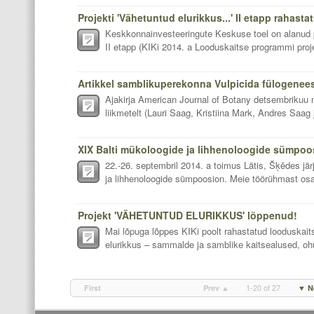
Projekti 'Vähetuntud elurikkus...' II etapp rahasta
Keskkonnainvesteeringute Keskuse toel on alanud pr
II etapp (KIKi 2014. a Looduskaitse programmi proje
Ajakirja American Journal of Botany detsembrikuu
liikmetelt (Lauri Saag, Kristiina Mark, Andres Saag j
22.-26. septembril 2014. a toimus Lätis, Šķēdes jä
ja lihhenoloogide sümpoosion. Meie töörühmast osal
Projekt 'VÄHETUNTUD ELURIKKUS' lõppenud!
Mai lõpuga lõppes KIKi poolt rahastatud looduskait
elurikkus – sammalde ja samblike kaitsealused, ohus
1-20 of 27
First
Prev ▲
▼ N