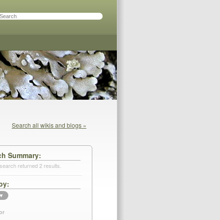
Search all wikis and blogs »
ch Summary
search returned 2 results.
by
▼
or