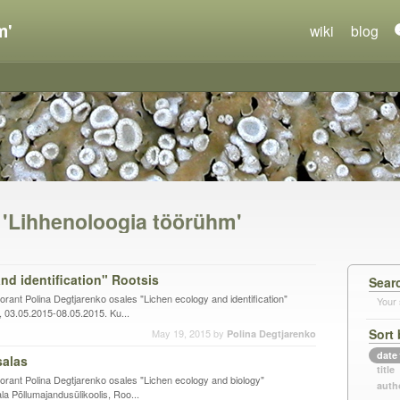
m'
wiki
blog
n 'Lihhenoloogia töörühm'
nd identification" Rootsis
Sear
rant Polina Degtjarenko osales "Lichen ecology and identification"
Your 
 03.05.2015-08.05.2015. Ku...
Sort 
May 19, 2015
by
Polina Degtjarenko
date
salas
title
orant Polina Degtjarenko osales "Lichen ecology and biology"
auth
a Põllumajandusülikoolis, Roo...