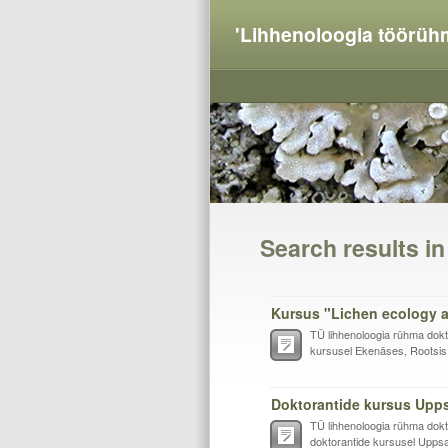
'Lihhenoloogia töörüh
Search results i
Kursus "Lichen ecology a
TÜ lihhenoloogia rühma dokto
kursusel Ekenäses, Rootsis,
Doktorantide kursus Upp
TÜ lihhenoloogia rühma dokt
doktorantide kursusel Uppsal