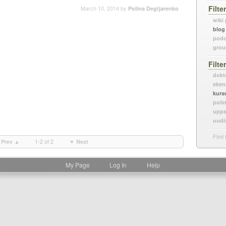
Filte
March 10, 2014
by
Polina Degtjarenko
wiki
blog
podc
grou
Filte
dokt
eken
kurs
poli
upps
uudi
Find 
1-2 of 2
Prev ▲
▼ Next
My Page
Log In
Help