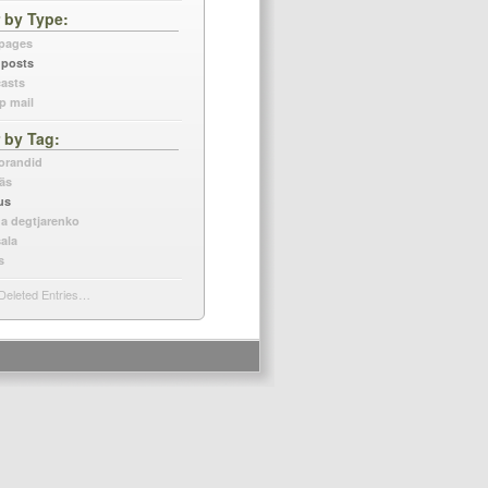
r by Type
 pages
 posts
asts
p mail
r by Tag
orandid
äs
us
na degtjarenko
ala
s
Deleted Entries…