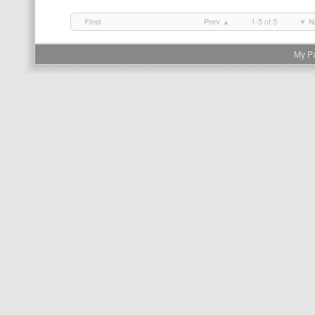
1-5 of 5
First
Prev ▲
▼ N
My P