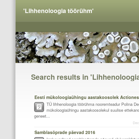
'Lihhenoloogia töörühm'
Search results in 'Lihhenoloogi
Eesti mükoloogiaühingu aastakoosolek Actiones 
TÜ lihhenoloogia töörühma nooremteadur Polina De
mükoloogiaühingu aastakoosolekul suulise ettekan
geneet...
Dec
Samblasõprade päevad 2016