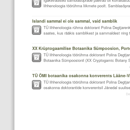
Igakevadised samblasõprade päevad oli korraldatu
lihhenoloogia töörühma liikmete poolt. Samblasõpra
Islandi sammal ei ole sammal, vaid samblik
TÜ lihhenoloogia rühma doktorant Polina Degtjar
saates, kus rääkis samblikest ja sammaldest ning
XX Krüptogaamilise Botaanika Sümpoosion, Portos
TÜ lihhenoloogia töörühma doktorant Polina Degtja
Botaanika Sümpoosionil (XX Cryptogamic Botany Sy
TÜ lihhenoloogia töörühma doktorant Polina Degtj
osakonna doktorantide konverentsil Jänedal suulise
De