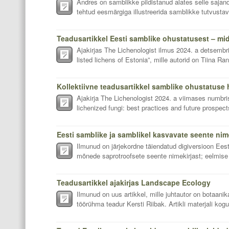
Andres on samblikke pildistanud alates selle sajan
tehtud eesmärgiga illustreerida samblikke tutvustav
Ajakirjas The Lichenologist ilmus 2024. a detsembri
listed lichens of Estonia”, mille autorid on Tiina Ran
Ajakirja The Lichenologist 2024. a viimases numbris
lichenized fungi: best practices and future prospect
Ilmunud on järjekordne täiendatud digiversioon Eest
mõnede saprotroofsete seente nimekirjast; eelmise 
Teadusartikkel ajakirjas Landscape Ecology
Ilmunud on uus artikkel, mille juhtautor on botaan
töörühma teadur Kersti Riibak. Artikli materjali kog