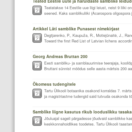
Teatatakse 14 Eestile uue liigi leiust, neist 9 liiki 
seened. Kaks samblikuliiki (Acarospora oligospora j
Artikkel Läti samblike Punasest nimekirjast
Degtjarenko, P., Kaupuža, R., Motiejūnaitė, J., Ra
Toward the first Red List of Latvian lichens accordi
Georg Andreas Bruttan 200
Eesti sambliku- ja samblauurimise teerajaja, kooliõ
Bruttani sünnist möödus selle aasta märtsis 200 aa
Ökomess tudengitele
Tartu Ülikooli botaanika osakond korraldas 7. märt
ja magistriastme tudengid said tutvuda osakonda t
Samblike liigne kasutus rikub looduslikku tasaka
Jõuluajal sageli pärgadesse jõudvaid samblikke kas
keskkonnahoidlikes toodetes. Tartu Ülikooli taasta