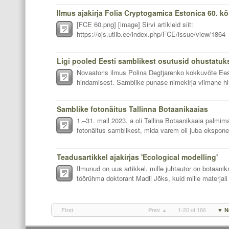
Ilmus ajakirja Folia Cryptogamica Estonica 60. kö
[FCE 60.png] [image] Sirvi artikleid siit:
https://ojs.utlib.ee/index.php/FCE/issue/view/1864
Ligi pooled Eesti samblikest osutusid ohustatuk
Novaatoris ilmus Polina Degtjarenko kokkuvõte Ee
hindamisest. Samblike punase nimekirja viimane hi
Samblike fotonäitus Tallinna Botaanikaaias
1.–31. mail 2023. a oli Tallina Botaanikaaia palmi
fotonäitus samblikest, mida varem oli juba ekspone
Teadusartikkel ajakirjas 'Ecological modelling'
Ilmunud on uus artikkel, mille juhtautor on botaan
töörühma doktorant Madli Jõks, kuid mille materjali
1-20 of 186
First
Prev ▲
▼ N