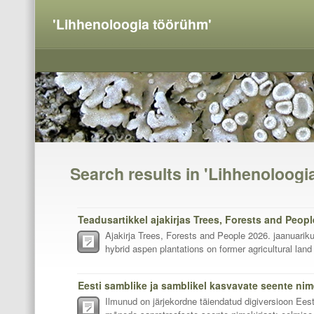
'Lihhenoloogia töörühm'
Search results in 'Lihhenoloogi
Teadusartikkel ajakirjas Trees, Forests and Peopl
Ajakirja Trees, Forests and People 2026. jaanuarik
hybrid aspen plantations on former agricultural land
Ilmunud on järjekordne täiendatud digiversioon Eest