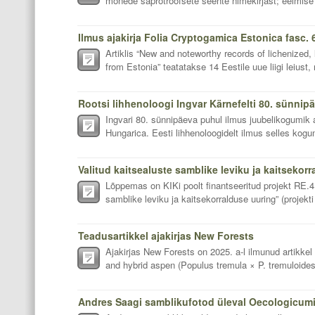
mõnede saprotroofsete seente nimekirjast; eelmise 
Ilmus ajakirja Folia Cryptogamica Estonica fasc. 
Artiklis “New and noteworthy records of lichenized, 
from Estonia” teatatakse 14 Eestile uue liigi leiust, 
Ingvari 80. sünnipäeva puhul ilmus juubelikogumik 
Hungarica. Eesti lihhenoloogidelt ilmus selles kogumi
Valitud kaitsealuste samblike leviku ja kaitsekor
Lõppemas on KIKi poolt finantseeritud projekt RE.4
samblike leviku ja kaitsekorralduse uuring” (projekti
Teadusartikkel ajakirjas New Forests
Ajakirjas New Forests on 2025. a-l ilmunud artikkel 
and hybrid aspen (Populus tremula × P. tremuloides)
Andres Saagi samblikufotod üleval Oecologicumi 