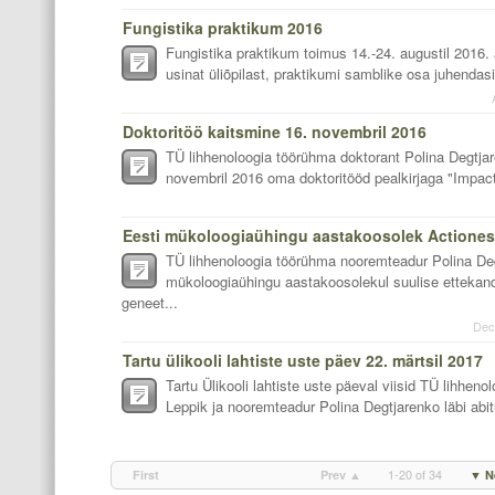
Fungistika praktikum 2016
Fungistika praktikum toimus 14.-24. augustil 2016. 
usinat üliõpilast, praktikumi samblike osa juhendasi
Doktoritöö kaitsmine 16. novembril 2016
TÜ lihhenoloogia töörühma doktorant Polina Degtjar
novembril 2016 oma doktoritööd pealkirjaga "Impacts
Eesti mükoloogiaühingu aastakoosolek Actiones 
TÜ lihhenoloogia töörühma nooremteadur Polina De
mükoloogiaühingu aastakoosolekul suulise ettekan
geneet...
Dec
Tartu ülikooli lahtiste uste päev 22. märtsil 2017
Tartu Ülikooli lahtiste uste päeval viisid TÜ lihhen
Leppik ja nooremteadur Polina Degtjarenko läbi abitu
1-20 of 34
First
Prev ▲
▼ N