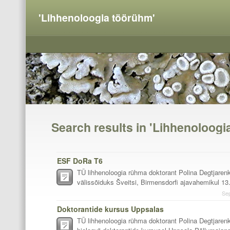
'Lihhenoloogia töörühm'
Search results in 'Lihhenoloogi
ESF DoRa T6
TÜ lihhenoloogia rühma doktorant Polina Degtjare
välissõiduks Šveitsi, Birmensdorfi ajavahemikul 13.
Se
Doktorantide kursus Uppsalas
TÜ lihhenoloogia rühma doktorant Polina Degtjaren