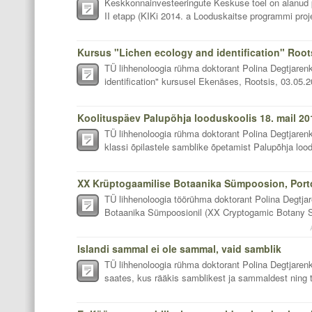
Keskkonnainvesteeringute Keskuse toel on alanud pr
II etapp (KIKi 2014. a Looduskaitse programmi proje
Kursus "Lichen ecology and identification" Root
TÜ lihhenoloogia rühma doktorant Polina Degtjaren
identification" kursusel Ekenäses, Rootsis, 03.05.
Koolituspäev Palupõhja looduskoolis 18. mail 20
TÜ lihhenoloogia rühma doktorant Polina Degtjarenko
klassi õpilastele samblike õpetamist Palupõhja lood
XX Krüptogaamilise Botaanika Sümpoosion, Portos
TÜ lihhenoloogia töörühma doktorant Polina Degtja
Botaanika Sümpoosionil (XX Cryptogamic Botany Sy
Islandi sammal ei ole sammal, vaid samblik
TÜ lihhenoloogia rühma doktorant Polina Degtjar
saates, kus rääkis samblikest ja sammaldest ning