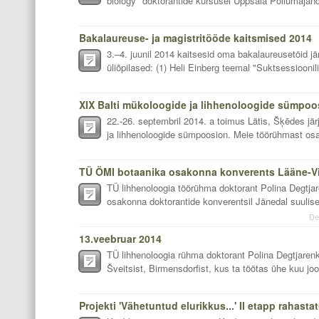
biology" doktorantide kursusel Uppsala Põllumajand
Bakalaureuse- ja magistritööde kaitsmised 2014
3.–4. juunil 2014 kaitsesid oma bakalaureusetöid 
üliõpilased: (1) Heli Einberg teemal "Suktsessiooni
22.-26. septembril 2014. a toimus Lätis, Šķēdes jä
ja lihhenoloogide sümpoosion. Meie töörühmast osal
TÜ lihhenoloogia töörühma doktorant Polina Degtj
osakonna doktorantide konverentsil Jänedal suulise
De
13.veebruar 2014
TÜ lihhenoloogia rühma doktorant Polina Degtjarenk
Šveitsist, Birmensdorfist, kus ta töötas ühe kuu joo
Projekti 'Vähetuntud elurikkus...' II etapp rahasta