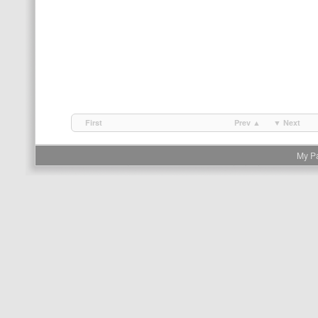
First
Prev ▲
▼ Next
My P