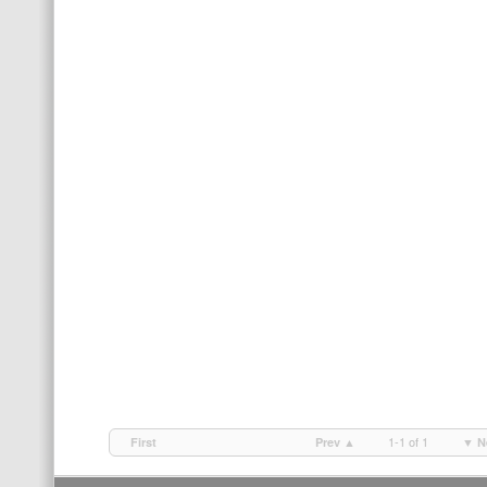
1-1 of 1
First
Prev ▲
▼ N