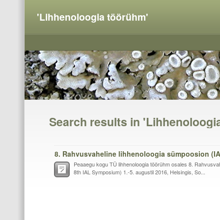
'Lihhenoloogia töörühm'
Search results in 'Lihhenoloogi
8. Rahvusvaheline lihhenoloogia sümpoosion (IA
Peaaegu kogu TÜ lihhenoloogia töörühm osales 8. Rahvusvahe
8th IAL Symposium) 1.-5. augustil 2016, Helsingis, So...