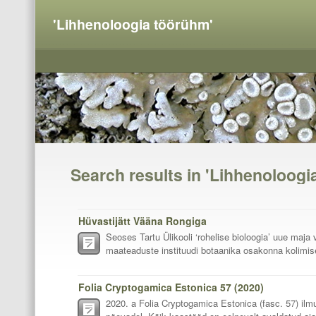
'Lihhenoloogia töörühm'
Search results in 'Lihhenoloogi
Hüvastijätt Vääna Rongiga
Seoses Tartu Ülikooli ‘rohelise bioloogia’ uue maja
maateaduste instituudi botaanika osakonna kolimis
Folia Cryptogamica Estonica 57 (2020)
2020. a Folia Cryptogamica Estonica (fasc. 57) ilm