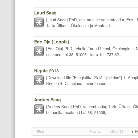
Lauri Saag
[Lauri Saag] PhD, erakorraline vanemteadur, Eesti 
Tartu Ülikool, Ökoloogia ja Maatead...
Ede Oja (Leppik)
[Ede Oja] PhD, tehnik, Tartu Ülikool, Ökoloogia ja 
osakond Lai 38, 51005, Tartu Tel: 737 62...
Nigula 2013
[Download file "Fungistika 2013 liigid.doc"] 1. Anapt
Bryoria 4. Caloplaca flavorubesce...
Andres Saag
[Andres Saag] PhD, vanemteadur, Tartu Ülikool, Öko
botaanika osakond Lai 38, 51005,...
1-20 of 29
First
Prev ▲
▼ N