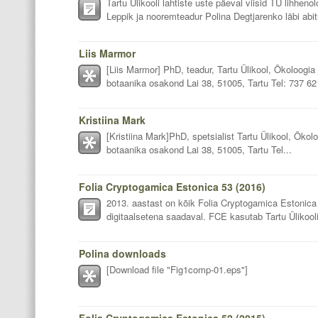
Tartu Ülikooli lahtiste uste päeval viisid TÜ lihhen
Leppik ja nooremteadur Polina Degtjarenko läbi abitu
Liis Marmor
[Liis Marmor] PhD, teadur, Tartu Ülikool, Ökoloogia
botaanika osakond Lai 38, 51005, Tartu Tel: 737 62
Kristiina Mark
[Kristiina Mark]PhD, spetsialist Tartu Ülikool, Ökol
botaanika osakond Lai 38, 51005, Tartu Tel...
Folia Cryptogamica Estonica 53 (2016)
2013. aastast on kõik Folia Cryptogamica Estonica 
digitaalsetena saadaval. FCE kasutab Tartu Ülikooli 
Polina downloads
[Download file "Fig1comp-01.eps"]
Folia Cryptogamica Estonica 52 (2015)