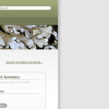
Search all wikis and blogs »
ch Summary
search returned 5 results.
by
or
▲