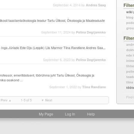
Filte
September 4, 2014
by
Andres Saag
wiki
blog
ikooli taastamisökoloogia teadur Tartu Ülikool, Ökoloogia ja Maateaduste
podc
grou
September 11, 2024
by
Polina Degtjarenko
Filte
andr
o Inga Jüriado Ede Oja (Leppik) Liis Marmor Tiina Randlane Andres Saa...
dokt
ede 
September 6, 2023
by
Polina Degtjarenko
inim
lihh
poli
ofessor, emeriitdotsent, töörühma juht Tartu Ülikool, Ökoloogia ja
tead
nika osakond ...
tiina
September 1, 2022
by
Tiina Randlane
tööt
Find 
1-5 of 5
Prev ▲
▼ Next
My Page
Log In
Help