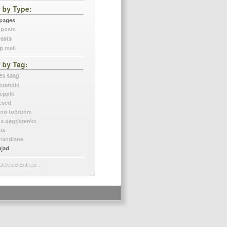
r by Type
 pages
 posts
asts
p mail
r by Tag
es saag
orandid
leppik
esed
eno töörühm
na degtjarenko
us
 randlane
ajad
Deleted Entries…