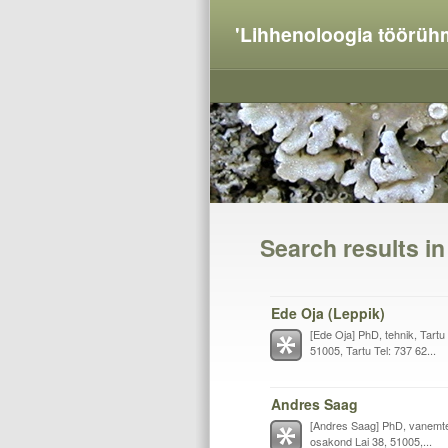
'Lihhenoloogia töörüh
Search results i
Ede Oja (Leppik)
[Ede Oja] PhD, tehnik, Tartu
51005, Tartu Tel: 737 62...
Andres Saag
[Andres Saag] PhD, vanemtea
osakond Lai 38, 51005,...