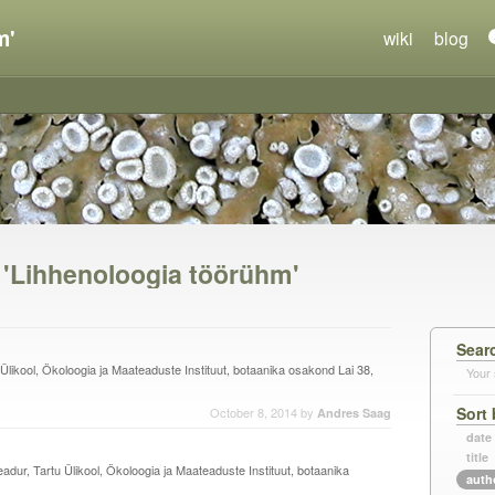
m'
wiki
blog
n 'Lihhenoloogia töörühm'
Sear
 Ülikool, Ökoloogia ja Maateaduste Instituut, botaanika osakond Lai 38,
Your 
Sort 
October 8, 2014
by
Andres Saag
date
title
dur, Tartu Ülikool, Ökoloogia ja Maateaduste Instituut, botaanika
auth