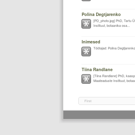
Polina Degtjarenko
[PD_photo.jpg] PhD, Tartu Ül
Instituut, botaanika osa...
Inimesed
Töötajad: Polina Degtjarenk
Tiina Randlane
[Tiina Randlane] PhD, kaaspr
Maateaduste Instituut, botaa
First