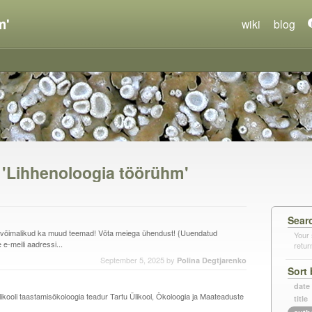
m'
wiki
blog
n 'Lihhenoloogia töörühm'
Sear
 võimalikud ka muud teemad! Võta meiega ühendust! {Uuendatud
Your 
e-meili aadressi...
retur
September 5, 2025
by
Polina Degtjarenko
Sort 
date
ikooli taastamisökoloogia teadur Tartu Ülikool, Ökoloogia ja Maateaduste
title