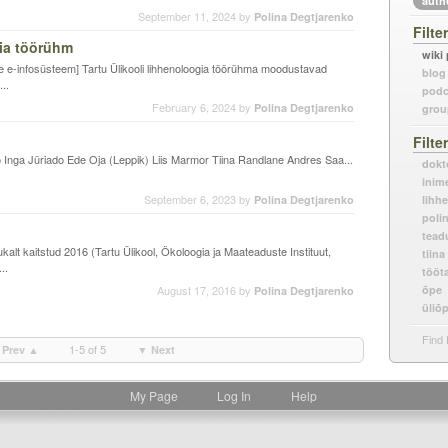
auth
September 11, 2024
by
Polina Degtjarenko
Filte
ia töörühm
wiki
ike e-infosüsteem] Tartu Ülikooli lihhenoloogia töörühma moodustavad
blog
..
podc
February 6, 2024
by
Polina Degtjarenko
grou
Filte
o Inga Jüriado Ede Oja (Leppik) Liis Marmor Tiina Randlane Andres Saa...
dokt
inim
September 6, 2023
by
Polina Degtjarenko
lihh
poli
tead
kalt kaitstud 2016 (Tartu Ülikool, Ökoloogia ja Maateaduste Instituut,
tiin
..
tööt
August 17, 2016
by
õpe
Polina Degtjarenko
üliõ
Find 
1-5 of 5
Prev ▲
▼ Next
My Page
Log In
Help