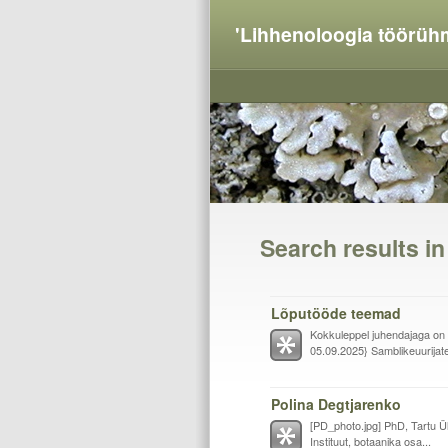
'Lihhenoloogia töörüh
Search results i
Lõputööde teemad
Kokkuleppel juhendajaga on
05.09.2025} Samblikeuurijate 
Polina Degtjarenko
[PD_photo.jpg] PhD, Tartu Ül
Instituut, botaanika osa...