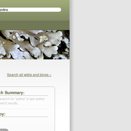
Search all wikis and blogs »
ch Summary
search for "polina" in last author
ned 5 results.
by