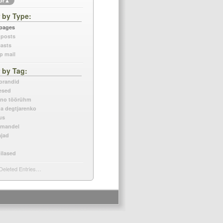
or
▲
r by Type
 pages
 posts
asts
p mail
r by Tag
orandid
esed
eno töörühm
na degtjarenko
us
a mandel
ajad
pilased
Deleted Entries…