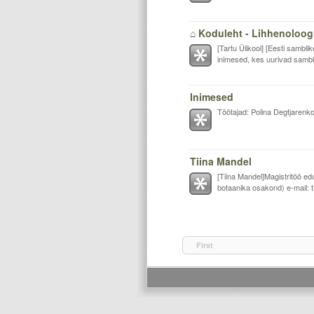
⌂ Koduleht - Lihhenoloog
[Tartu Ülikool] [Eesti sambl
inimesed, kes uurivad sambl.
Inimesed
Töötajad: Polina Degtjarenk
Tiina Mandel
[Tiina Mandel]Magistritöö edu
botaanika osakond) e-mail: t.
First