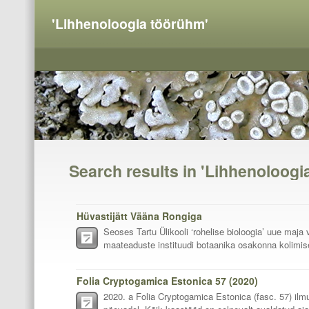
'Lihhenoloogia töörühm'
Search results in 'Lihhenoloogi
Hüvastijätt Vääna Rongiga
Seoses Tartu Ülikooli ‘rohelise bioloogia’ uue maja
maateaduste instituudi botaanika osakonna kolimis
Folia Cryptogamica Estonica 57 (2020)
2020. a Folia Cryptogamica Estonica (fasc. 57) ilm