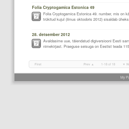
Folia Cryptogamica Estonica 49
Folia Cryptogamica Estonica 49. number, mis on kät
trükitud kujul (ilmus oktoobris 2012) sisaldab üheks
28. detsember 2012
Avaldasime uue, täiendatud digiversiooni Eesti sam
nimekirjast. Praeguse seisuga on Eestist teada 1151 l
1-18 of 18
First
Prev ▲
▼ N
My P