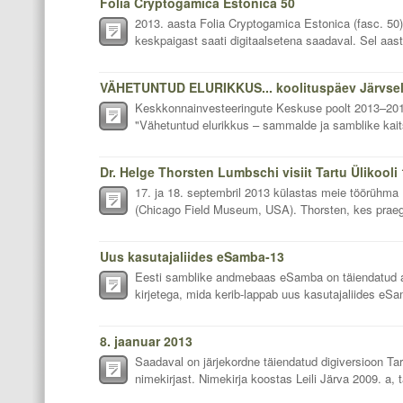
Folia Cryptogamica Estonica 50
2013. aasta Folia Cryptogamica Estonica (fasc. 50) 
keskpaigast saati digitaalsetena saadaval. Sel aas
VÄHETUNTUD ELURIKKUS... koolituspäev Järvselja
Keskkonnainvesteeringute Keskuse poolt 2013–2014 
"Vähetuntud elurikkus – sammalde ja samblike kaits
Dr. Helge Thorsten Lumbschi visiit Tartu Ülikooli
17. ja 18. septembril 2013 külastas meie töörühma
(Chicago Field Museum, USA). Thorsten, kes praeg
Uus kasutajaliides eSamba-13
Eesti samblike andmebaas eSamba on täiendatud a
kirjetega, mida kerib-lappab uus kasutajaliides e
8. jaanuar 2013
Saadaval on järjekordne täiendatud digiversioon Tar
nimekirjast. Nimekirja koostas Leili Järva 2009. a, 