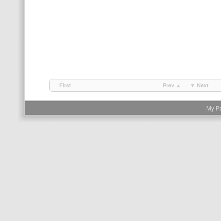
First
Prev ▲
▼ Next
My P