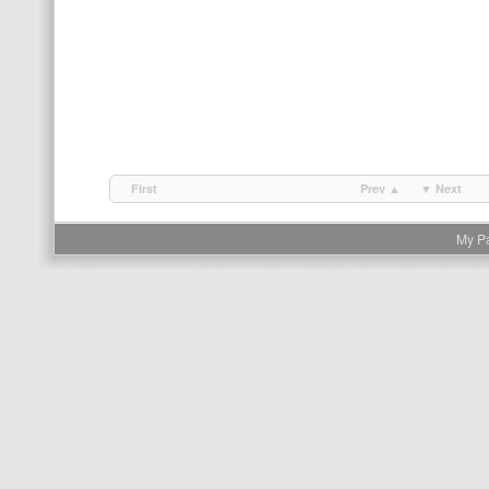
First
Prev ▲
▼ Next
My P