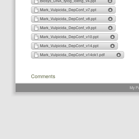
Comments
My P