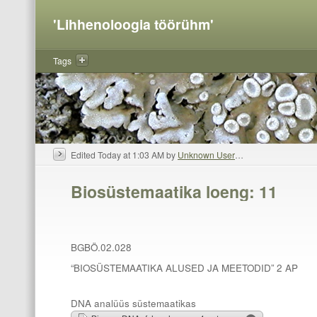
'Lihhenoloogia töörühm'
Tags
Edited Today at 1:03 AM by
Unknown User
…
Biosüstemaatika loeng: 11
BGBÖ.02.028
“BIOSÜSTEMAATIKA ALUSED JA MEETODID” 2 AP
DNA analüüs süstemaatikas